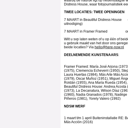
waarbij de nadruk ligt op hedendaagse we
Distress House, waar fotojournalistiek een
TWEE LOCATIES: TWEE 
7 MAART in Beautiful Distress House o
uitnodiging)
7 MAART in Framer Framed om 
Wilt u svp laten weten of u op één of be
u gebruik maakt van het door ons gerege
beide locaties? Via
hello@here-now.nl
DEELNEMENDE KUNSTENAARS
Framer Framed: María José Arjona (1973)
(1975), Clemencia Echeverri (1950), Ste
Laura Huertas (1984), Más Arte Más Acc
(1979), Oscar Muñoz (1951), Miguel Ánge
Roldán (1955), Ana María Rueda (1954), 
Beautiful Distress House: Andrea Acosta 
(1973), La Decanatura, Wilson Díaz (196
(1960), Nadia Granados (1978), Nadège
Piñeros (1981), Yorely Valero (1992)
NDSM 
1 maart t/m 1 april Buiteninstallatie RE
Más Acción (2016)