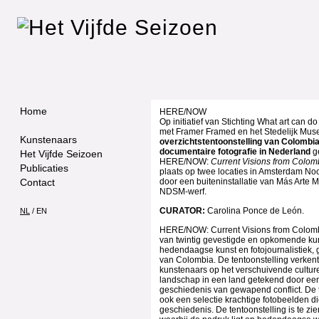
Home
HERE/NOW
Op initiatief van Stichting What art can 
met Framer Framed en het Stedelijk Mu
Kunstenaars
overzichtstentoonstelling van Colombi
documentaire fotografie in Nederland
ge
Het Vijfde Seizoen
HERE/NOW:
Current Visions from Colom
Publicaties
plaats op twee locaties in Amsterdam No
Contact
door een buiteninstallatie van Más Arte 
NDSM-werf.
CURATOR:
Carolina Ponce de León.
NL
/
EN
HERE/NOW: Current Visions from Colomb
van twintig gevestigde en opkomende ku
hedendaagse kunst en fotojournalistiek, 
van Colombia. De tentoonstelling verkent
kunstenaars op het verschuivende culturel
landschap in een land getekend door een
geschiedenis van gewapend conflict. De t
ook een selectie krachtige fotobeelden d
geschiedenis. De tentoonstelling is te zi