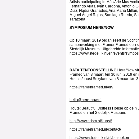
Artists participating in Más Arte Mas Acci
Fernando Arias, Iván Cardona, Antonio C
Díaz, Nadia Granados, Ana María Millán
Miguel Ángel Rojas, Santiago Rueda, S
Tarazona
SYMPOSIUM H
Op 10 maart 2019 organiseert de Stichtin
samenwerking met Framer Framed een s
Stedelijk Museum. Uitgebreide informatie
https://www.stedelijk.nl/en/events/symp
DATA TENTOONSTELLING
Here/Now vin
Framed van 8 maart t/m 30 juni 2019 en i
House /naast Sexyland van 8 maart t/m 3 
https://framerframed.nl/en/
hello@here-now.nl
Route: Beautiful Distress House op de 
Framed en het Stedelijk Museum:
http://www.ndsm.nl/kunst/
https://framerframed.nl/contact/
https://www.stedelijk.nl/nl/bezoeken