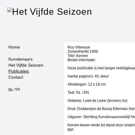
Home
Roy Villevoye
Zomer/Herfst 1999
Titel: Kerven
Kunstenaars
Bestel informatie:
Het Vijfde Seizoen
Deze publicatie is niet langer verkrijgbaar
Publicaties
Aantal pagina's: 45, kleur
Contact
Afmetingen: 12 x 18 cm
NL
/
EN
Taal: NL / EN
Ontwerp: Loek de Leew (Incmerc bv)
Druk: Drukkerijen de Bussy Ellerman Ha
Uitgever: Stichting Kunstenaarsverblijf H
Kerven kwam mede tot stand door onderst
ggz.