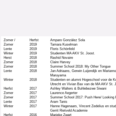
Zomer /
Herfst
Amparo González Sola
Zomer
2019
Tamara Kuselman
Lente
2019
Floris Schönfeld
Winter
2019
Studenten MA AKV St. Joost.
Herst
2018
Rashid Novaire
Zomer
2018
Claire Harvey
Zomer
2018
Summer School 2018: My Other Tongue
Lente
2018
Jan Adriaans, Gerwin Luijendijk en Mariann
Maruyama
Winter
2018
Studenten en alumni Hogeschool voor de K
Utrecht en Vivian Bax van de MA AKV St. J
Herfst
2017
Ashley Walters
&
Buhlebezwe Siwani
Zomer
2017
Laurence Aegerter
Zomer
2017
Summer School 2017: Push Here/ Looking F
Lente
2017
Aram Tanis
Winter
2017
Hanne Hagenaars, Vincent Zedelius en stu
Gerrit Rietveld Academie
Herfst
2016
Marieke Zwart