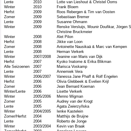
Lente
2010
Lotte van Lieshout
&
Christel Ooms
Winter
2010
Frank Bloem
Herfst
2009
Roos Rebergen & Tim van Oosten
Zomer
2009
Sebastiaan Bremer
Lente
2009
Susanne Ohmann
Winter
2009
Renske Versluijs, Mounir Doufikar, Jörgen 
Christine Bruckmeier
Winter
2008
Alet Pilon
Herfst
2008
Jikke van Loon
Zomer
2008
Antoinette Nausikaä & Marc van Kempen
Lente
2008
Herman Verkerk
Winter
2007/2008
Jeanine van Maris van Dijk
Herfst
2007
Kyoko Inatome & Erika Blikman
Alle Seizoenen
2007
Marisca Voskamp
Lente
2007
Annemiek Vera
Winter
2006/2007
Vanessa Jane Phaff
&
Rolf Engelen
Herfst
2006
Olivia Glebbeek & Evelien Krijl
Zomer
2006
Jean Bernard Koeman
Winter/Lente
2006
Lisette Verkerk
Winter
2005/2006
Menno Wigman
Zomer
2005
Audrey van der Krogt
Lente
2005
Agata Zwierzyñska
Winter
2004/2005
Ienke Kastelein
Zomer/Herfst
2004
Matthijs de Bruijne
Lente
2004
Roberto de Jonge
Winter
2003/2004
Kevin van Braak