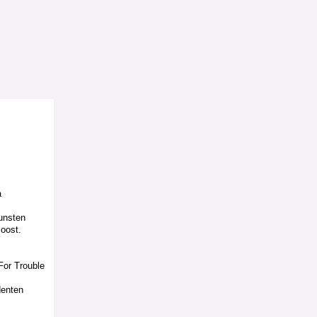
a
unsten
oost.
or Trouble
denten