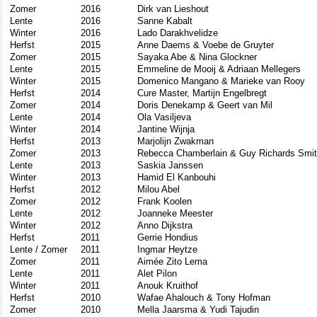
Zomer
2016
Dirk van Lieshout
Lente
2016
Sanne Kabalt
Winter
2016
Lado Darakhvelidze
Herfst
2015
Anne Daems & Voebe de Gruyter
Zomer
2015
Sayaka Abe
&
Nina Glockner
Lente
2015
Emmeline de Mooij & Adriaan Mellegers
Winter
2015
Domenico Mangano & Marieke van Rooy
Herfst
2014
Cure Master, Martijn Engelbregt
Zomer
2014
Doris Denekamp & Geert van Mil
Lente
2014
Ola Vasiljeva
Winter
2014
Jantine Wijnja
Herfst
2013
Marjolijn Zwakman
Zomer
2013
Rebecca Chamberlain & Guy Richards Smit
Lente
2013
Saskia Janssen
Winter
2013
Hamid El Kanbouhi
Herfst
2012
Milou Abel
Zomer
2012
Frank Koolen
Lente
2012
Joanneke Meester
Winter
2012
Anno Dijkstra
Herfst
2011
Gerrie Hondius
Lente / Zomer
2011
Ingmar Heytze
Zomer
2011
Aimée Zito Lema
Lente
2011
Alet Pilon
Winter
2011
Anouk Kruithof
Herfst
2010
Wafae Ahalouch & Tony Hofman
Zomer
2010
Mella Jaarsma & Yudi Tajudin